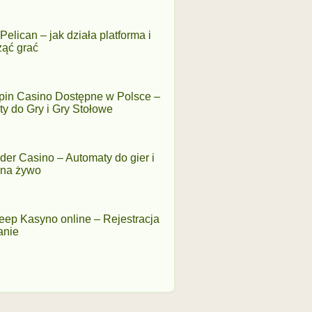
Pelican – jak działa platforma i
ząć grać
pin Casino Dostępne w Polsce –
y do Gry i Gry Stołowe
der Casino – Automaty do gier i
 na żywo
ep Kasyno online – Rejestracja
anie