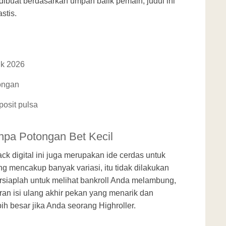
dibuat berdasarkan umpan balik pemain, judul ini
stis.
ik 2026
tongan
posit pulsa
anpa Potongan Bet Kecil
ck digital ini juga merupakan ide cerdas untuk
 mencakup banyak variasi, itu tidak dilakukan
ersiaplah untuk melihat bankroll Anda melambung,
n isi ulang akhir pekan yang menarik dan
h besar jika Anda seorang Highroller.