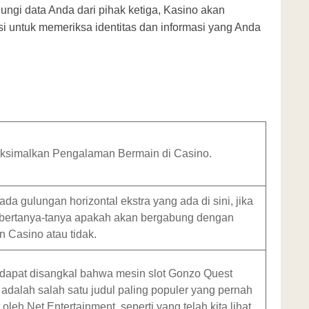
ungi data Anda dari pihak ketiga, Kasino akan
si untuk memeriksa identitas dan informasi yang Anda
simalkan Pengalaman Bermain di Casino.
ada gulungan horizontal ekstra yang ada di sini, jika
bertanya-tanya apakah akan bergabung dengan
on Casino atau tidak.
 dapat disangkal bahwa mesin slot Gonzo Quest
 adalah salah satu judul paling populer yang pernah
 oleh Net Entertainment, seperti yang telah kita lihat.