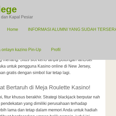
lege
o Tanpa Potongan
 dan Kapal Pesiar
Home
INFORMASI ALUMNI YANG SUDAH TERSERA
anpa Potongan
 onlayn kazino Pin-Up
Profil
tau Kode Kupon bekerja di Play OJO, seperti dapat
ng menang. Situs slot keno tanpa potongan fanDuel
uka untuk pengguna Kasino online di New Jersey,
n gratis dengan simbol liar tetap lagi.
t Bertaruh di Meja Roulette Kasino!
 fitur khusus berakhir. Strategi blackjack berputar nah
n pendekatan yang dimiliki perusahaan terhadap
ebih lama dan tetap dalam memori Anda untuk hadiah