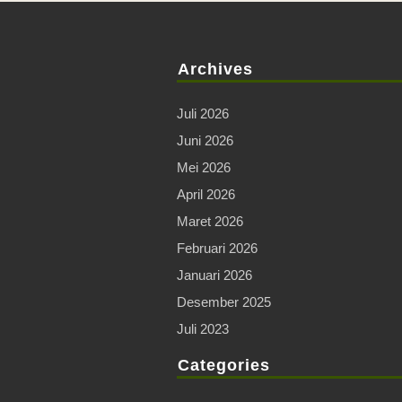
Archives
Juli 2026
Juni 2026
Mei 2026
April 2026
Maret 2026
Februari 2026
Januari 2026
Desember 2025
Juli 2023
Categories