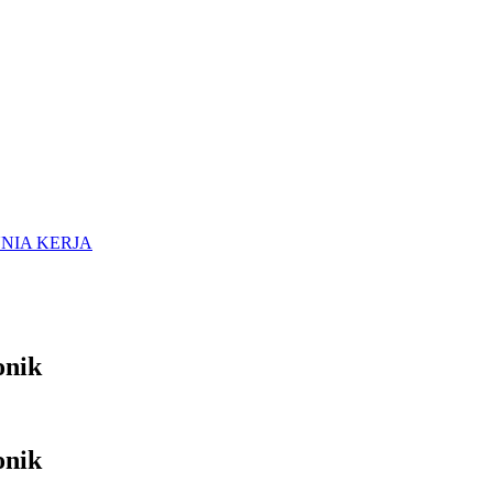
NIA KERJA
onik
onik