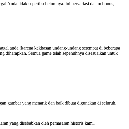
ai Anda tidak seperti sebelumnya. Ini bervariasi dalam bonus,
inggal anda (karena kekhasan undang-undang setempat di beberapa
yang diharapkan. Semua game telah sepenuhnya disesuaikan untuk
ngan gambar yang menarik dan baik dibuat digunakan di seluruh.
aran yang disebabkan oleh pemasaran historis kami.