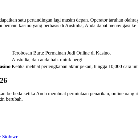
dapatkan satu pertandingan lagi musim depan. Operator taruhan olahrag
bagai pemain kasino yang berbasis di Australia, Anda dapat menavigasi
Terobosan Baru: Permainan Judi Online di Kasino.
Australia, dan anda baik untuk pergi.
asino
Ketika melihat perlengkapan akhir pekan, hingga 10,000 cara u
26
ikan berbeda ketika Anda membuat permintaan penarikan, online uang ri
kin berubah.
y Stołowe