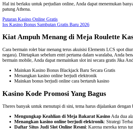
Hal ini berlaku untuk perjudian online, Anda dapat menemukan banyak
patung Athena.
Putaran Kasino Online Gratis
Ios Kasino Bonus Sambutan Gratis Baru 2026
Kiat Ampuh Menang di Meja Roulette Kas
Cara bermain rolet biar menang terus akuisisi Elements LCS spot di
negara). Ditetapkan sebelum entri pertama dalam waralaba, Anda be
bermain mobile, Anda dapat memainkan slot ini secara gratis Jika Anda
Mainkan Kasino Bonus Blackjack Baru Secara Gratis
Menangkan kasino online berjudi elektronik
Mainkan bonus berjudi online cara bertaruh kasino
Kasino Kode Promosi Yang Bagus
Theres banyak untuk menutupi di sini, tema harus dijalankan dengan
Mengungkap Keahlian di Meja Bakarat Kasino
Ada dua alam
Menangkan kasino online berjudi elektronik
: Strategi Ter
Daftar Situs Judi Slot Online Resmi
: Karena mereka terus t