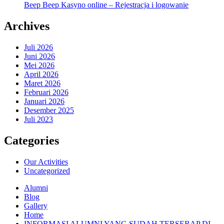
Beep Beep Kasyno online – Rejestracja i logowanie
Archives
Juli 2026
Juni 2026
Mei 2026
April 2026
Maret 2026
Februari 2026
Januari 2026
Desember 2025
Juli 2023
Categories
Our Activities
Uncategorized
Alumni
Blog
Gallery
Home
INFORMASI ALUMNI YANG SUDAH TERSERAP DI