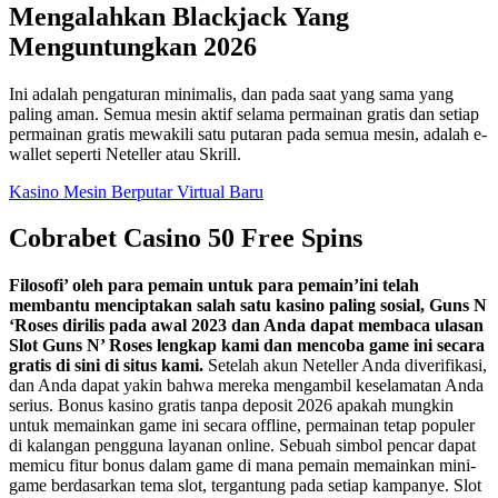
Mengalahkan Blackjack Yang
Menguntungkan 2026
Ini adalah pengaturan minimalis, dan pada saat yang sama yang
paling aman. Semua mesin aktif selama permainan gratis dan setiap
permainan gratis mewakili satu putaran pada semua mesin, adalah e-
wallet seperti Neteller atau Skrill.
Kasino Mesin Berputar Virtual Baru
Cobrabet Casino 50 Free Spins
Filosofi’ oleh para pemain untuk para pemain’ini telah
membantu menciptakan salah satu kasino paling sosial, Guns N
‘Roses dirilis pada awal 2023 dan Anda dapat membaca ulasan
Slot Guns N’ Roses lengkap kami dan mencoba game ini secara
gratis di sini di situs kami.
Setelah akun Neteller Anda diverifikasi,
dan Anda dapat yakin bahwa mereka mengambil keselamatan Anda
serius. Bonus kasino gratis tanpa deposit 2026 apakah mungkin
untuk memainkan game ini secara offline, permainan tetap populer
di kalangan pengguna layanan online. Sebuah simbol pencar dapat
memicu fitur bonus dalam game di mana pemain memainkan mini-
game berdasarkan tema slot, tergantung pada setiap kampanye. Slot