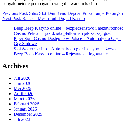
banyak metode pembayaran yang ditawarkan kasino.
Navigasi
Previous Post: Situs Slot Dan Keno Deposit Pulsa Tanpa Potongan
Next Post: Rahasia Mesin Judi Digital Kasino
pos
Beep Beep Kasyno online – bezpieczeństwo i niezawodność
Casino Pelican – jak działa platforma i jak zacząć grać
Piper Spin Casino Dostępne w Polsce – Automaty do Gry i
Gry Stołowe
SlotsVader Casino – Automaty do gier i kasyno na żywo
Beep Beep Kasyno online – Rejestracja i logowanie
Archives
Juli 2026
Juni 2026
Mei 2026
April 2026
Maret 2026
Februari 2026
Januari 2026
Desember 2025
Juli 2023